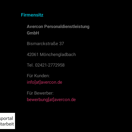
Firmensitz
Avercon Personaldienstleistung
GmbH
Bismarckstraße 37
42061 Mönchengladbach
Tel. 02421-2772958
Für Kunden:
info[at]avercon.de
Für Bewerber:
bewerbung[at]avercon.de